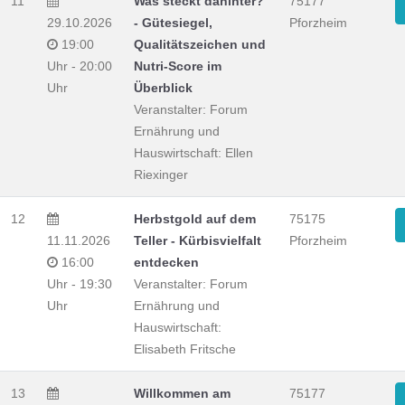
11
Was steckt dahinter?
75177
29.10.2026
- Gütesiegel,
Pforzheim
19:00
Qualitätszeichen und
Uhr - 20:00
Nutri-Score im
Uhr
Überblick
Veranstalter: Forum
Ernährung und
Hauswirtschaft: Ellen
Riexinger
12
Herbstgold auf dem
75175
11.11.2026
Teller - Kürbisvielfalt
Pforzheim
16:00
entdecken
Uhr - 19:30
Veranstalter: Forum
Uhr
Ernährung und
Hauswirtschaft:
Elisabeth Fritsche
13
Willkommen am
75177